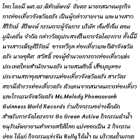
โลก โดยมี ผศ.ดร.พิทักษ์พงษ์ ชัยคช นายกสมาคมธุรกิจ
การท่องเที่ยวจังหวัดตรัง เป็นผู้กล่าวรายงาน และนางสาว
สิริรักษ์ ศิริพงษ์ กรรมการผู้จัดการ บริษัท เอ็มซีเอ็ม คอม
มูนิเคชั่น จำกัด กล่าววัตถุประสงค์ในการจัดโครงการ ทั้งนี้มี
นางสาวเพ็ญศิริรัตน์ อาจทวีกุล ท่องเที่ยวและกีฬาจังหวัด
ตรัง นายอุทิศ สวัสดิ์ รองผู้อำนวยการการท่องเที่ยวแห่ง
ประเทศไทยสำนักงานตรัง นายสมศักดิ์ เสือบุญทอง
ประธานสภาอุตสาหกรรมท่องเที่ยวจังหวัดตรัง สารวัตร
สถานีตำรวจท่องเที่ยวตรัง ตัวแทนจากสมาคมการท่องเที่ยว
และโรงแรมจังหวัดตรัง Ms.Melody Phomsavanh
Guinness World Records ร่วมกิจกรรมอย่างคึกคัก
สำหรับการจัดโครงการ Go Green Active กิจกรรมดำน้ำ
อนุรักษ์พยายามทำลายสถิติโลก แบ่งออกเป็น 2 กิจกรรม
ย่อย ได้แก่ กิจกรรมแข่งขัน Rally ใต้น้ำ ณ บริเวณถ้ำมรกต