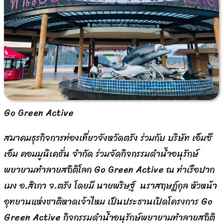
Go Green Active
สมาคมธุรกิจการท่องเที่ยวจังหวัดตรัง ร่วมกับ บริษัท เอ็มซี
เอ็ม คอมมูนิเคชั่น จำกัด ร่วมจัดกิจกรรมดำน้ำอนุรักษ์
พยายามทำลายสถิติโลก Go Green Active ณ ท่าเรือปาก
เมง อ.สิเกา จ.ตรัง โดยมี นายพริษฐ์ นราสฤษฎ์กุล หัวหน้า
อุทยานแห่งชาติหาดเจ้าไหม เป็นประธานเปิดโครงการ Go
Green Active กิจกรรมดำน้ำอนุรักษ์พยายามทำลายสถิติ