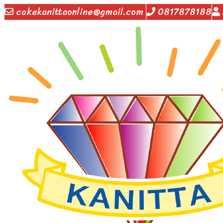
cakekanittaonline@gmail.com
0817878188