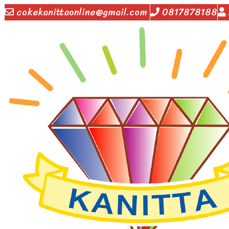
cakekanittaonline@gmail.com
0817878188