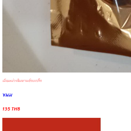
เม็ดมะม่วงหิมพานต์อบเกลือ
ขนม
135 THB