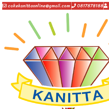
cakekanittaonline@gmail.com
0817878188